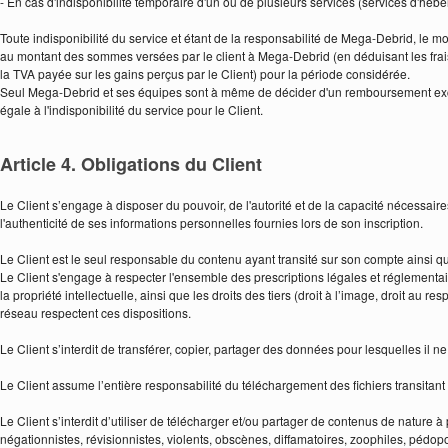
- En cas d'indisponibilité temporaire d'un ou de plusieurs services (services d'héberg
Toute indisponibilité du service et étant de la responsabilité de Mega-Debrid, le 
au montant des sommes versées par le client à Mega-Debrid (en déduisant les frai
la TVA payée sur les gains perçus par le Client) pour la période considérée.
Seul Mega-Debrid et ses équipes sont à même de décider d'un remboursement exce
égale à l'indisponibilité du service pour le Client.
Article 4. Obligations du Client
Le Client s’engage à disposer du pouvoir, de l'autorité et de la capacité nécessaire
l'authenticité de ses informations personnelles fournies lors de son inscription.
Le Client est le seul responsable du contenu ayant transité sur son compte ainsi que
Le Client s'engage à respecter l'ensemble des prescriptions légales et réglementaires 
la propriété intellectuelle, ainsi que les droits des tiers (droit à l’image, droit au resp
réseau respectent ces dispositions.
Le Client s’interdit de transférer, copier, partager des données pour lesquelles il n
Le Client assume l’entière responsabilité du téléchargement des fichiers transitant 
Le Client s’interdit d’utiliser de télécharger et/ou partager de contenus de nature à 
négationnistes, révisionnistes, violents, obscènes, diffamatoires, zoophiles, péd