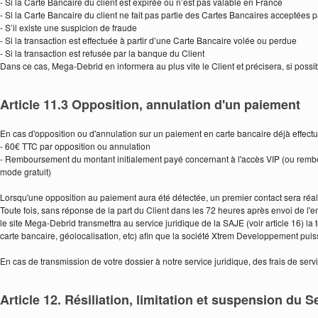
- Si la Carte Bancaire du client est expirée ou n’est pas valable en France
- Si la Carte Bancaire du client ne fait pas partie des Cartes Bancaires acceptées
- S’il existe une suspicion de fraude
- Si la transaction est effectuée à partir d’une Carte Bancaire volée ou perdue
- Si la transaction est refusée par la banque du Client
Dans ce cas, Mega-Debrid en informera au plus vite le Client et précisera, si possibl
Article 11.3 Opposition, annulation d'un paiement
En cas d'opposition ou d'annulation sur un paiement en carte bancaire déjà effectué 
- 60€ TTC par opposition ou annulation
- Remboursement du montant initialement payé concernant à l'accès VIP (ou rem
mode gratuit)
Lorsqu'une opposition au paiement aura été détectée, un premier contact sera réalis
Toute fois, sans réponse de la part du Client dans les 72 heures après envoi de l'e
le site Mega-Debrid transmettra au service juridique de la SAJE (voir article 16) la 
carte bancaire, géolocalisation, etc) afin que la société Xtrem Developpement puisse 
En cas de transmission de votre dossier à notre service juridique, des frais de ser
Article 12. Résiliation, limitation et suspension du S